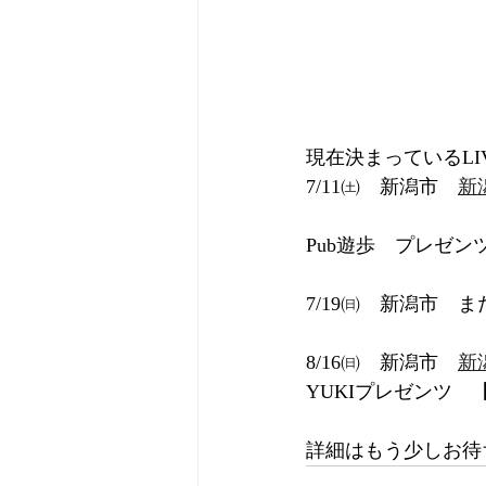
現在決まっているLI
7/11㈯　新潟市　
新
Pub遊歩　プレゼンツ
7/19㈰　新潟市　
8/16㈰　新潟市　
新
YUKIプレゼンツ　
詳細はもう少しお待