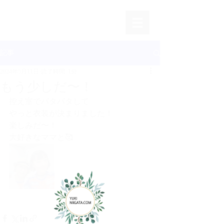
記事
2024年5月11日
読了時間: 1分
もう少しだ〜！
控え室でバタバタして
やっと衣装が決まりました！
楽しみだ〜！
大好きなママと🥰